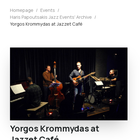
Homepage
/
Events
/
Haris Papoutsakis Jazz Events' Archive
/
Yorgos Krommydas at Jazzet Café
Yorgos Krommydas at
Jazzet Café