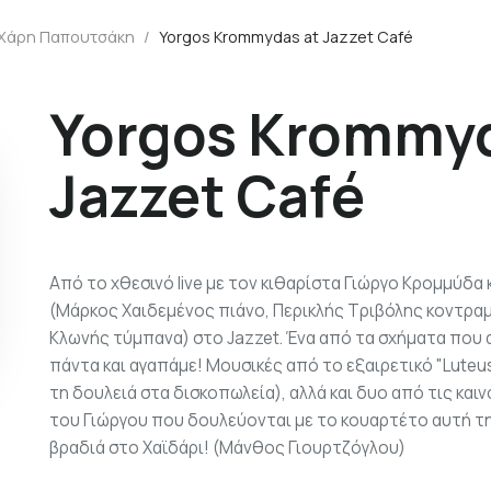
 Χάρη Παπουτσάκη
/
Yorgos Krommydas at Jazzet Café
Yorgos Krommyd
Jazzet Café
Από το χθεσινό live με τον κιθαρίστα Γιώργο Κρομμύδα
(Μάρκος Χαιδεμένος πιάνο, Περικλής Τριβόλης κοντρα
Κλωνής τύμπανα) στο Jazzet. Ένα από τα σχήματα που
πάντα και αγαπάμε! Μουσικές από το εξαιρετικό "Luteu
τη δουλειά στα δισκοπωλεία), αλλά και δυο από τις και
του Γιώργου που δουλεύονται με το κουαρτέτο αυτή τ
βραδιά στο Χαϊδάρι! (Μάνθος Γιουρτζόγλου)