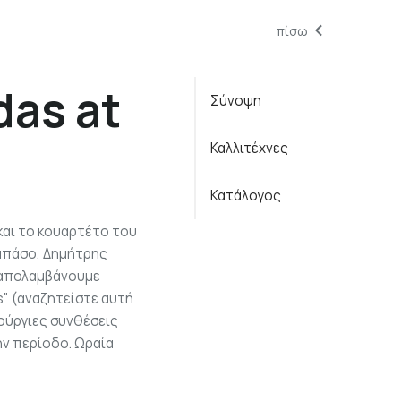
πίσω
as at
Σύνοψη
Καλλιτέχνες
Κατάλογος
 και το κουαρτέτο του
μπάσο, Δημήτρης
 απολαμβάνουμε
s" (αναζητείστε αυτή
νούργιες συνθέσεις
ην περίοδο. Ωραία