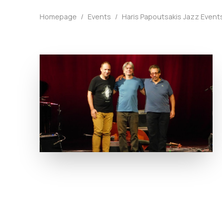
Homepage
/
Events
/
Haris Papoutsakis Jazz Events