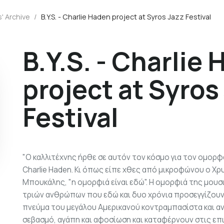
' Archive
/
B.Y.S. - Charlie Haden project at Syros Jazz Festival
B.Y.S. - Charlie
project at Syros
Festival
"Ο καλλιτέχνης ήρθε σε αυτόν τον κόσμο για τον ομορφα
Charlie Haden. Κι όπως είπε χθες από μικροφώνου ο Χ
Μπουκάλης, "η ομορφιά είναι εδώ". Η ομορφιά της μουσ
τριών ανθρώπων που εδώ και δυο χρόνια προσεγγίζουν 
πνεύμα του μεγάλου Αμερικανού κοντραμπασίστα και α
σεβασμό, αγάπη και αφοσίωση και καταφέρνουν στις επ