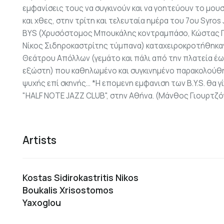
εμφανίσεις τους να συγκινούν και να γοητεύουν το μουσ
και χθες, στην τρίτη και τελευταία ημέρα του 7ου Syros 
BYS (Χρυσόστομος Μπουκάλης κοντραμπάσο, Κώστας Γ
Νίκος Σιδηροκαστρίτης τύμπανα) καταχειροκροτήθηκαν
Θεάτρου Απόλλων (γεμάτο και πάλι από την πλατεία έω
εξώστη) που καθηλωμένο και συγκινημένο παρακολούθ
ψυχής επί σκηνής... *Η επομενη εμφανιση των B.Y.S. θα γί
"HALF NOTE JAZZ CLUB", στην Αθήνα. (Μάνθος Γιουρτζό
Artists
Kostas Sidirokastritis Nikos
Boukalis Xrisostomos
Yaxoglou