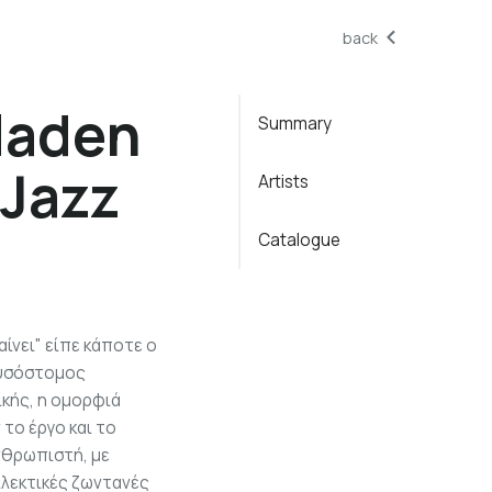
back
 Haden
Summary
 Jazz
Artists
Catalogue
ίνει" είπε κάποτε ο
ρυσόστομος
ικής, η ομορφιά
το έργο και το
νθρωπιστή, με
ιλεκτικές ζωντανές