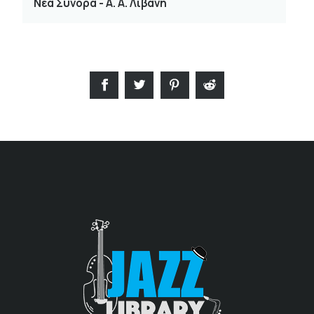
Νέα Σύνορα - Α. Α. Λιβάνη