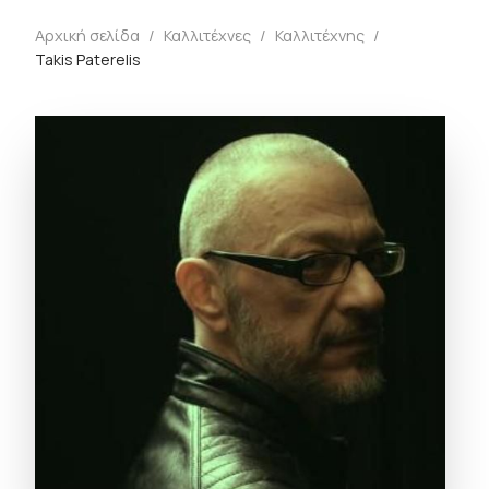
Αρχική σελίδα
/
Καλλιτέχνες
/
Καλλιτέχνης
/
Takis Paterelis