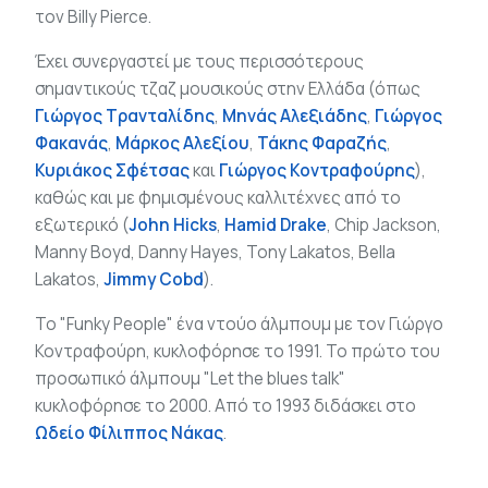
τον Billy Pierce.
Έχει συνεργαστεί με τους περισσότερους
σημαντικούς τζαζ μουσικούς στην Ελλάδα (όπως
Γιώργος Τρανταλίδης
,
Μηνάς Αλεξιάδης
,
Γιώργος
Φακανάς
,
Μάρκος Αλεξίου
,
Τάκης Φαραζής
,
Κυριάκος Σφέτσας
και
Γιώργος Κοντραφούρης
),
καθώς και με φημισμένους καλλιτέχνες από το
εξωτερικό (
John Hicks
,
Hamid Drake
, Chip Jackson,
Manny Boyd, Danny Hayes, Tony Lakatos, Bella
Lakatos,
Jimmy Cobd
).
Το "Funky People" ένα ντούο άλμπουμ με τον Γιώργο
Κοντραφούρη, κυκλοφόρησε το 1991. Το πρώτο του
προσωπικό άλμπουμ "Let the blues talk"
κυκλοφόρησε το 2000. Από το 1993 διδάσκει στο
Ωδείο Φίλιππος Νάκας
.