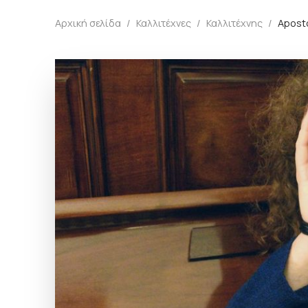
Αρχική σελίδα
/
Καλλιτέχνες
/
Καλλιτέχνης
/
Apost