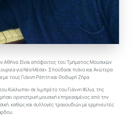
ην Αθήνα. Είναι απόφοιτος του Τμήματος Μουσικών
ουργία για Νέα Μέσα». Σπούδασε πιάνο και Ανώτερα
α με τους Γιάννη Ράπτη και Θοδωρή Ζήρα.
ου Κύκλωπα» σε λιμπρέτο του Γιάννη Φίλια, της
ορήσει ορχηστρική μουσική επηρεασμένος από την
υσική, καθώς και συλλογές τραγουδιών με ερμηνευτές
άρδου.