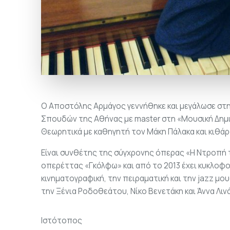
Ο Αποστόλης Αρμάγος γεννήθηκε και μεγάλωσε στ
Σπουδών της Αθήνας με master στη «Μουσική Δημι
Θεωρητικά με καθηγητή τον Μάκη Πάλακα και κιθάρ
Είναι συνθέτης της σύγχρονης όπερας «Η Ντροπή τ
οπερέττας «Γκόλφω» και από το 2013 έχει κυκλοφ
κινηματογραφική, την πειραματική και την jazz μο
την Ξένια Ροδοθεάτου, Νίκο Βενετάκη και Άννα Λιν
Ιστότοπος