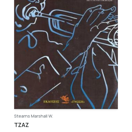
Stearns Marshall W.
ΤΖΑΖ