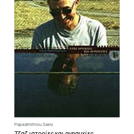
Papadimitriou Sakis
Τζαζ ιστορίες και ανησυχίες