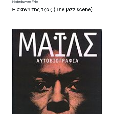
Hobsbawm Eric
Η σκηνή της τζαζ (The jazz scene)