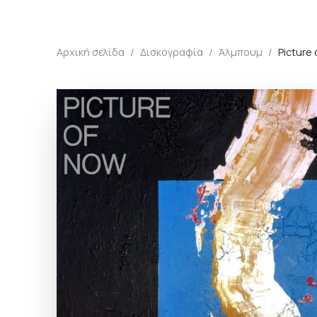
Αρχική σελίδα
/
Δισκογραφία
/
Άλμπουμ
/
Picture