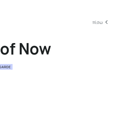
πίσω
 of Now
GARDE