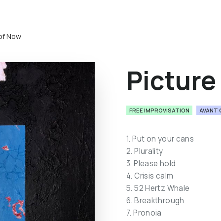
 of Now
Picture
FREE IMPROVISATION
AVANT 
1. Put on your cans
2. Plurality
3. Please hold
4. Crisis calm
5. 52 Hertz Whale
6. Breakthrough
7. Pronoia