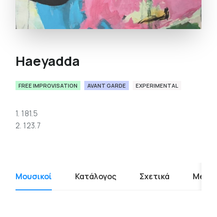
Haeyadda
FREE IMPROVISATION
AVANT GARDE
EXPERIMENTAL
1. 181.5
2. 123.7
Μουσικοί
Κατάλογος
Σχετικά
Media