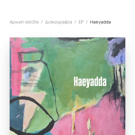
Αρχική σελίδα
/
Δισκογραφία
/
EP
/
Haeyadda