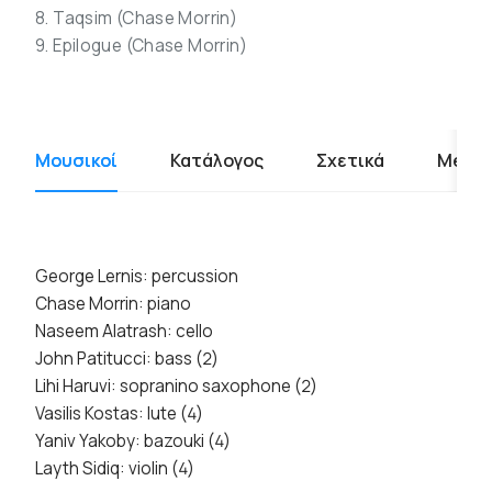
8. Taqsim (Chase Morrin)
9. Epilogue (Chase Morrin)
Μουσικοί
Κατάλογος
Σχετικά
Media
George Lernis: percussion
Chase Morrin: piano
Naseem Alatrash: cello
John Patitucci: bass (2)
Lihi Haruvi: sopranino saxophone (2)
Vasilis Kostas: lute (4)
Yaniv Yakoby: bazouki (4)
Layth Sidiq: violin (4)