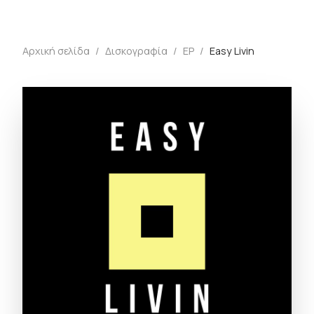
Αρχική σελίδα
/
Δισκογραφία
/
EP
/
Easy Livin