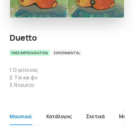
Duetto
FREE IMPROVISATION
EXPERIMENTAL
1. O γείτονας
2. Tσι και φυ
3. Nτουέτο
Μουσικοί
Κατάλογος
Σχετικά
Media