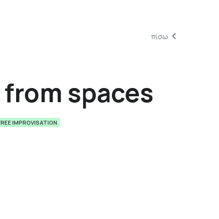
πίσω
 from spaces
FREE IMPROVISATION