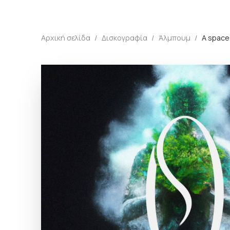
Αρχική σελίδα
/
Δισκογραφία
/
Άλμπουμ
/
A space