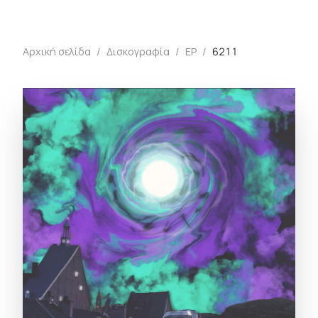
Αρχική σελίδα
/
Δισκογραφία
/
EP
/
6211