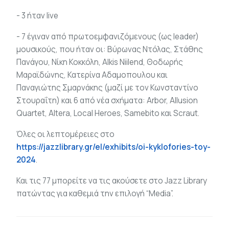
- 3 ήταν live
- 7 έγιναν από πρωτοεμφανιζόμενους (ως leader)
μουσικούς, που ήταν οι: Βύρωνας Ντόλας, Στάθης
Πανάγου, Νίκη Κοκκόλη, Alkis Niilend, Θοδωρής
Μαραϊδώνης, Κατερίνα Αδαμοπουλου και
Παναγιώτης Σμαρνάκης (μαζί με τον Κωνσταντίνο
Στουραΐτη) και 6 από νέα σχήματα: Arbor, Allusion
Quartet, Altera, Local Heroes, Samebito και Scraut.
Όλες οι λεπτομέρειες στο
https://jazzlibrary.gr/el/exhibits/oi-kyklofories-toy-
2024
.
Και τις 77 μπορείτε να τις ακούσετε στο Jazz Library
πατώντας για καθεμιά την επιλογή “Media”.